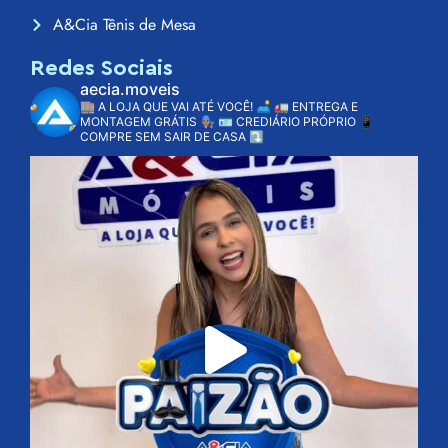
A&Cia Tênis de Mesa
Redes Sociais
aecia.moveis
🏬 A LOJA QUE VAI ATÉ VOCÊ! 🛋️
🚛 ENTREGA E
MONTAGEM GRÁTIS 👨🏽‍🔧
🪪 CREDIÁRIO PRÓPRIO
📱
COMPRE SEM SAIR DE CASA ⤵️