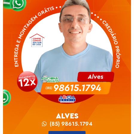
ALVES
(85) 98615.1794