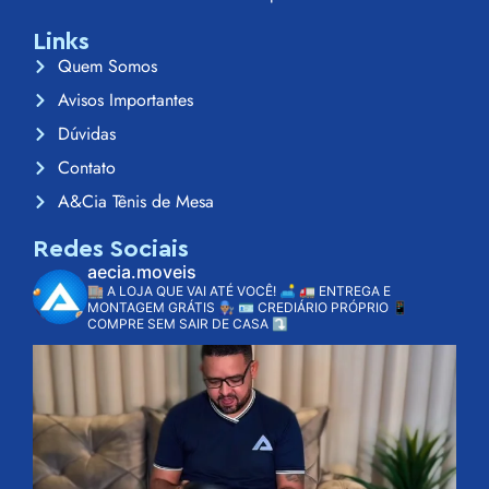
Links
Quem Somos
Avisos Importantes
Dúvidas
Contato
A&Cia Tênis de Mesa
Redes Sociais
aecia.moveis
🏬 A LOJA QUE VAI ATÉ VOCÊ! 🛋️
🚛 ENTREGA E
MONTAGEM GRÁTIS 👨🏽‍🔧
🪪 CREDIÁRIO PRÓPRIO
📱
COMPRE SEM SAIR DE CASA ⤵️