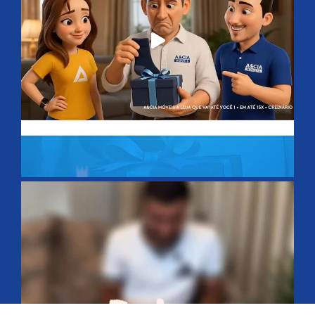
Avisos Importantes
Dúvidas
Contato
A&Cia Tênis de Mesa
Redes Sociais
aecia.moveis
🏬 A LOJA QUE VAI ATÉ VOCÊ! 🛋️
🚛 ENTREGA E
MONTAGEM GRÁTIS 👨🏽‍🔧
🪪 CREDIÁRIO PRÓPRIO
📱
COMPRE SEM SAIR DE CASA ⤵️