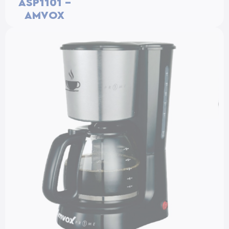
ASP1101 –
AMVOX