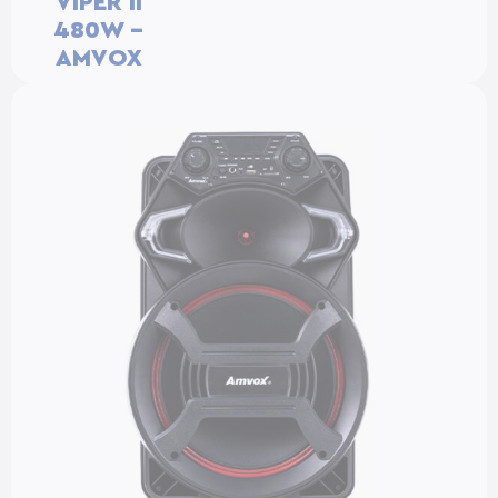
VIPER II
480W –
AMVOX