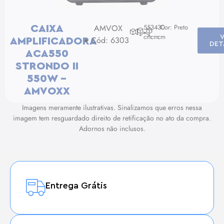
AMVOX
55
34
30
Cor: Preto
CAIXA
cm
cm
cm
Cód: 6303
AMPLIFICADORA
DET
ACA550
STRONDO II
550W –
AMVOXX