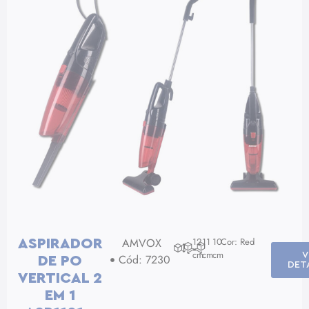
AMVOX
12
11
10
Cor: Red
ASPIRADOR
cm
cm
cm
V
Cód: 7230
DE PO
DET
VERTICAL 2
EM 1