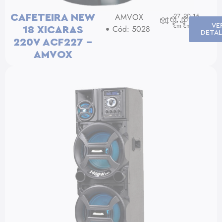
AMVOX
27
20
15
CAFETEIRA NEW
cm
cm
cm
VE
Cód: 5028
18 XICARAS
DETA
220V ACF227 –
AMVOX