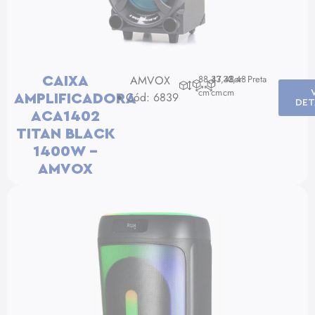
AMVOX
88,47
33,48
33,48
Cor: Preta
CAIXA
cm
cm
cm
Cód: 6839
AMPLIFICADORA
DET
ACA1402
TITAN BLACK
1400W –
AMVOX