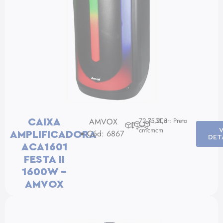
AMVOX
72,7
35,2
31,3
Cor: Preto
CAIXA
cm
cm
cm
Cód: 6867
AMPLIFICADORA
DET
ACA1601
FESTA II
1600W –
AMVOX