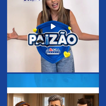
Tudo em até 15x
O que move o negócio e faz dele um sucesso é a paixão
do empreendedor em satisfazer às necessidades, os
sonhos do seu público.
Links
Quem Somos