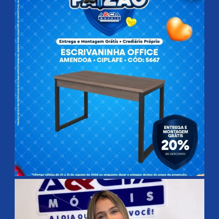
Imagens meramente ilustrativas. Sinalizamos que erros nessa
imagem tem resguardado direito de retificação no ato da compra.
Adornos não inclusos.
Entrega Grátis
Montagem Grátis
Crediário Próprio