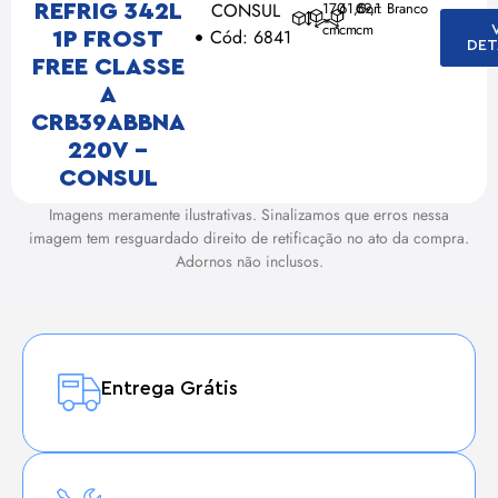
CONSUL
170
61,6
Cor: Branco
69,1
REFRIG 342L
cm
cm
cm
Cód: 6841
1P FROST
DET
FREE CLASSE
A
CRB39ABBNA
220V –
CONSUL
Imagens meramente ilustrativas. Sinalizamos que erros nessa
imagem tem resguardado direito de retificação no ato da compra.
Adornos não inclusos.
Entrega Grátis