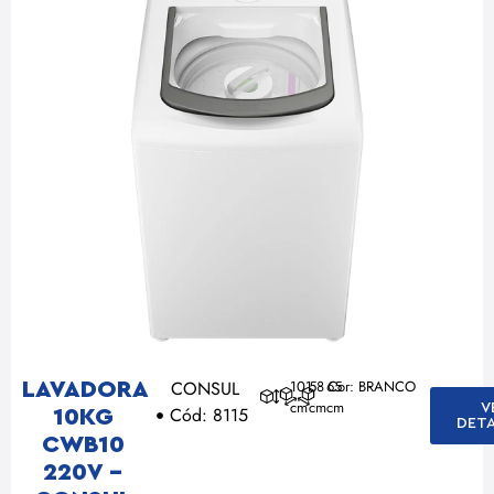
CONSUL
101
58
65
Cor: BRANCO
LAVADORA
cm
cm
cm
V
Cód: 8115
10KG
DET
CWB10
220V –