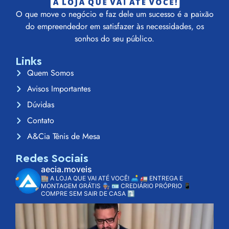
O que move o negócio e faz dele um sucesso é a paixão
do empreendedor em satisfazer às necessidades, os
sonhos do seu público.
Links
Quem Somos
Avisos Importantes
Dúvidas
Contato
A&Cia Tênis de Mesa
Redes Sociais
aecia.moveis
🏬 A LOJA QUE VAI ATÉ VOCÊ! 🛋️
🚛 ENTREGA E
MONTAGEM GRÁTIS 👨🏽‍🔧
🪪 CREDIÁRIO PRÓPRIO
📱
COMPRE SEM SAIR DE CASA ⤵️