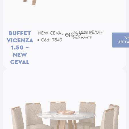
NEW CEVAL
76,5
150
Cor: IPÊ/OFF
38
BUFFET
cm
cm
WHITE
cm
V
Cód: 7549
VICENZA
DETA
1.50 –
NEW
CEVAL