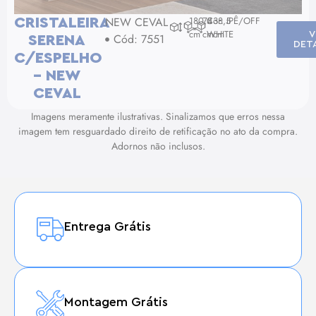
NEW CEVAL
180,5
74
Cor: IPÊ/OFF
38,5
CRISTALEIRA
cm
cm
WHITE
cm
V
Cód: 7551
SERENA
DET
C/ESPELHO
– NEW
CEVAL