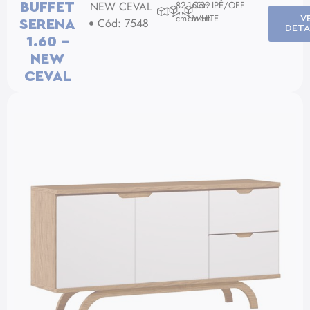
NEW CEVAL
82
160
Cor: IPÊ/OFF
39
BUFFET
cm
cm
WHITE
cm
V
Cód: 7548
SERENA
DETA
1.60 –
NEW
CEVAL