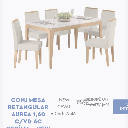
NEW
80
90
Cor: IPÊ OFF
160
CONJ MESA
cm
cm
WHITE/ JA01
cm
CEVAL
RETANGULAR
DET
Cód: 7546
AUREA 1,60
C/VD 6C