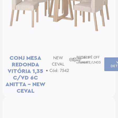
NEW
80
135
Cor: IPÊ OFF
135
CONJ MESA
cm
cm
WHITE/LN05
cm
CEVAL
REDONDA
DET
Cód: 7542
VITÓRIA 1,35
C/VD 6C
ANITTA – NEW
CEVAL