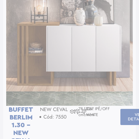
NEW CEVAL
78
130
Cor: IPÊ/OFF
37
BUFFET
cm
cm
WHITE
cm
V
Cód: 7550
BERLIM
DETA
1.30 –
NEW