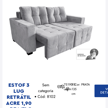
Sem
75
190
95-
Cor: PRATA
ESTOF 3
cm
cm
135
V
categoria
LUG
DET
cm
Cód: 8102
RETRÁTIL
ACRE 1,90