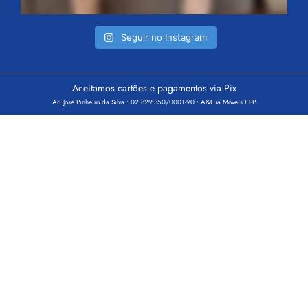
Seguir no Instagram
Aceitamos cartões e pagamentos via Pix
Ari José Pinheiro da Silva • 02.829.350/0001-90 • A&Cia Móveis EPP