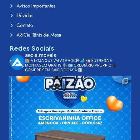
Avisos Importantes
Dúvidas
Contato
A&Cia Tênis de Mesa
Redes Sociais
aecia.moveis
🏬 A LOJA QUE VAI ATÉ VOCÊ! 🛋️
🚛 ENTREGA E
MONTAGEM GRÁTIS 👨🏽‍🔧
🪪 CREDIÁRIO PRÓPRIO
📱
COMPRE SEM SAIR DE CASA ⤵️