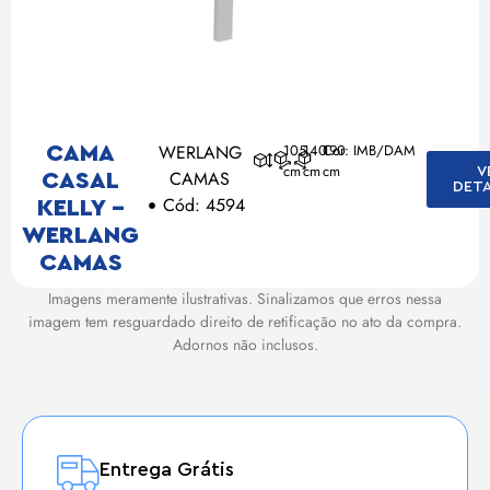
WERLANG
105
140
190
Cor: IMB/DAM
CAMA
cm
cm
cm
V
CAMAS
CASAL
DET
Cód: 4594
KELLY –
WERLANG
CAMAS
Imagens meramente ilustrativas. Sinalizamos que erros nessa
imagem tem resguardado direito de retificação no ato da compra.
Adornos não inclusos.
Entrega Grátis