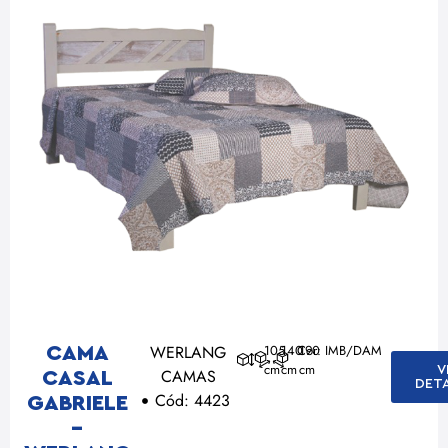
WERLANG
105
140
Cor: IMB/DAM
190
CAMA
cm
cm
cm
V
CAMAS
CASAL
DET
Cód: 4423
GABRIELE
–