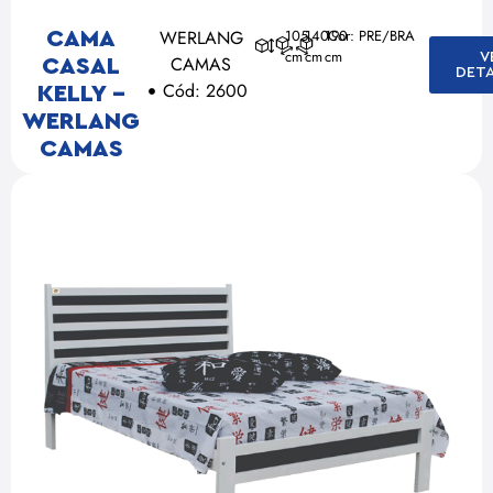
WERLANG
105
140
190
Cor: PRE/BRA
CAMA
cm
cm
cm
V
CAMAS
CASAL
DET
Cód: 2600
KELLY –
WERLANG
CAMAS