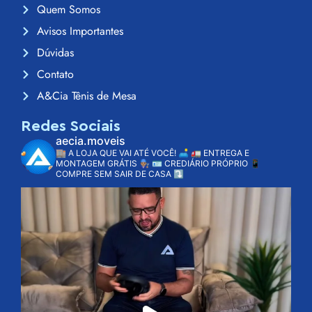
Quem Somos
Avisos Importantes
Dúvidas
Contato
A&Cia Tênis de Mesa
Redes Sociais
aecia.moveis
🏬 A LOJA QUE VAI ATÉ VOCÊ! 🛋️
🚛 ENTREGA E
MONTAGEM GRÁTIS 👨🏽‍🔧
🪪 CREDIÁRIO PRÓPRIO
📱
COMPRE SEM SAIR DE CASA ⤵️