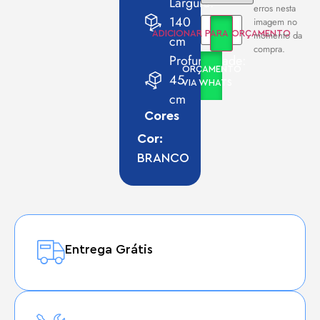
Largura:
erros nesta
140
imagem no
momento da
ADICIONAR PARA ORÇAMENTO
cm
compra.
Profundidade:
ORÇAMENTO
45
VIA WHATS
cm
Cores
Cor:
BRANCO
Entrega Grátis