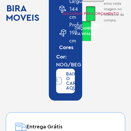
Largura:
erros nesta
BIRA
144
imagem no
momento da
ADICIONAR PARA ORÇAMENTO
MOVEIS
cm
compra.
Profundidade:
ORÇAMENTO
197
VIA WHATS
cm
Cores
Cor:
NOG/BEG
BAIXE
O
CARD
AQUI
Entrega Grátis