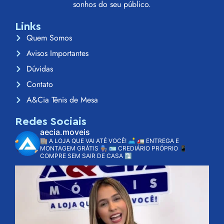
sonhos do seu público.
Links
Quem Somos
Avisos Importantes
Dúvidas
Contato
A&Cia Tênis de Mesa
Redes Sociais
aecia.moveis
🏬 A LOJA QUE VAI ATÉ VOCÊ! 🛋️
🚛 ENTREGA E
MONTAGEM GRÁTIS 👨🏽‍🔧
🪪 CREDIÁRIO PRÓPRIO
📱
COMPRE SEM SAIR DE CASA ⤵️