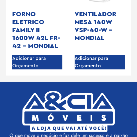
FORNO
VENTILADOR
ELETRICO
MESA 140W
FAMILY II
VSP-40-W –
1600W 42L FR-
MONDIAL
42 – MONDIAL
Adicionar para
Adicionar para
Orçamento
Orçamento
O que move o negócio e faz dele um sucesso é a paixão