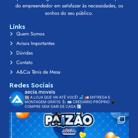
do empreendedor em satisfazer às necessidades, os
sonhos do seu público.
Links
Quem Somos
Avisos Importantes
Dúvidas
Contato
A&Cia Tênis de Mesa
Redes Sociais
aecia.moveis
🏬 A LOJA QUE VAI ATÉ VOCÊ! 🛋️
🚛 ENTREGA E
MONTAGEM GRÁTIS 👨🏽‍🔧
🪪 CREDIÁRIO PRÓPRIO
📱
COMPRE SEM SAIR DE CASA ⤵️