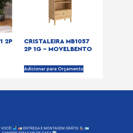
1 2P
CRISTALEIRA MB1057
2P 1G – MOVELBENTO
Adicionar para Orçamento
 VOCÊ! 🛋️
🚛 ENTREGA E MONTAGEM GRÁTIS 👨🏽‍🔧
🪪
 COMPRE SEM SAIR DE CASA ⤵️