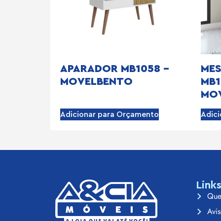
APARADOR MB1058 –
MES
MOVELBENTO
MB1
MO
Adicionar para Orçamento
Adic
Link
Que
Avis