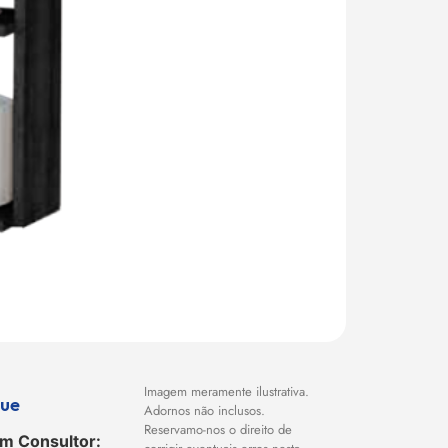
Imagem meramente ilustrativa.
que
Adornos não inclusos.
Reservamo-nos o direito de
um Consultor: