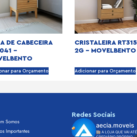
A DE CABECEIRA
CRISTALEIRA RT315
041 –
2G – MOVELBENTO
VELBENTO
ionar para Orçamento
Adicionar para Orçamento
s
Redes Sociais
m Somos
aecia.moveis
os Importantes
🏬 A LOJA QUE VAI ATÉ
CREDIÁRIO PRÓPRIO
