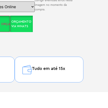
corrigir eventuais erros nesta
imagem no momento da
compra.
ORÇAMENTO
A ORÇAMENTO
VIA WHATS
Tudo em até 15x