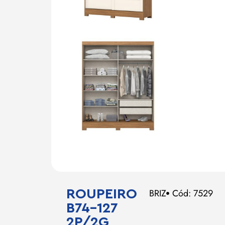
ROUPEIRO
BRIZ
Cód: 7529
B74-127
2P/2G