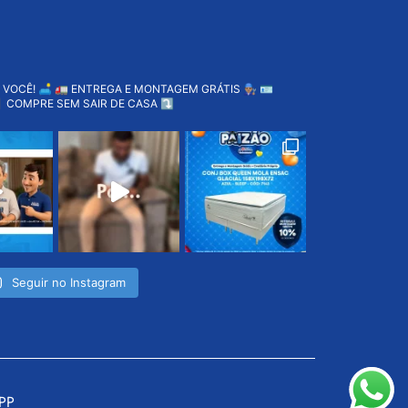
 VOCÊ! 🛋️
🚛 ENTREGA E MONTAGEM GRÁTIS 👨🏽‍🔧
🪪
 COMPRE SEM SAIR DE CASA ⤵️
Seguir no Instagram
EPP