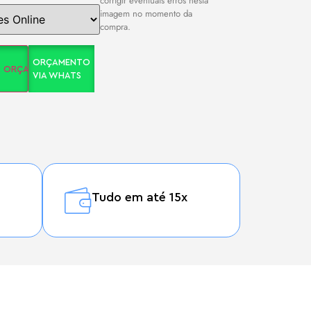
corrigir eventuais erros nesta
imagem no momento da
compra.
ORÇAMENTO
A ORÇAMENTO
VIA WHATS
Tudo em até 15x