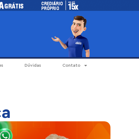
es
Dúvidas
Contato
ça