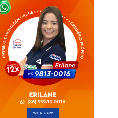
ERILANE
(85) 99813.0016
WHATSAPP