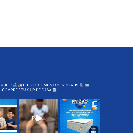
 VOCÊ! 🛋️
🚛 ENTREGA E MONTAGEM GRÁTIS 👨🏽‍🔧
🪪
 COMPRE SEM SAIR DE CASA ⤵️