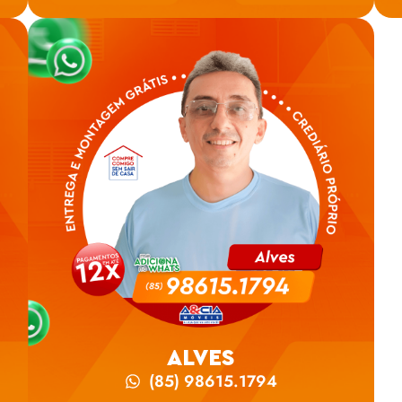
ALVES
(85) 98615.1794