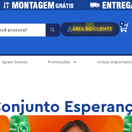
0
ÁREA DO CLIENTE
Quem Somos
Promoções
Avisos Important
onjunto Esperan