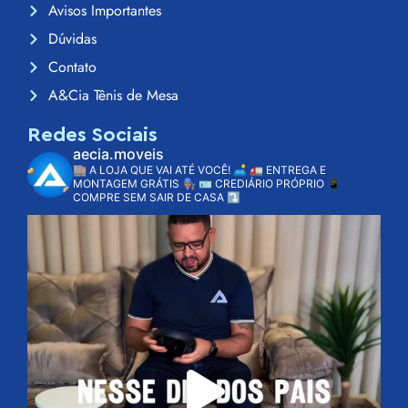
Avisos Importantes
Dúvidas
Contato
A&Cia Tênis de Mesa
Redes Sociais
aecia.moveis
🏬 A LOJA QUE VAI ATÉ VOCÊ! 🛋️
🚛 ENTREGA E
MONTAGEM GRÁTIS 👨🏽‍🔧
🪪 CREDIÁRIO PRÓPRIO
📱
COMPRE SEM SAIR DE CASA ⤵️