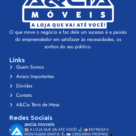
O que move o negócio e faz dele um sucesso é a paixão
do empreendedor em satisfazer às necessidades, os
sonhos do seu público.
Links
Quem Somos
Avisos Importantes
Dúvidas
Contato
A&Cia Tênis de Mesa
Redes Sociais
aecia.moveis
🏬 A LOJA QUE VAI ATÉ VOCÊ! 🛋️
🚛 ENTREGA E
MONTAGEM GRÁTIS 👨🏽‍🔧
🪪 CREDIÁRIO PRÓPRIO
📱