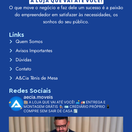
O que move o negócio e faz dele um sucesso é a paixão
do empreendedor em satisfazer às necessidades, os
sonhos do seu público.
Links
Quem Somos
Avisos Importantes
Dúvidas
Contato
A&Cia Tênis de Mesa
Redes Sociais
aecia.moveis
🏬 A LOJA QUE VAI ATÉ VOCÊ! 🛋️
🚛 ENTREGA E
MONTAGEM GRÁTIS 👨🏽‍🔧
🪪 CREDIÁRIO PRÓPRIO
📱
COMPRE SEM SAIR DE CASA ⤵️