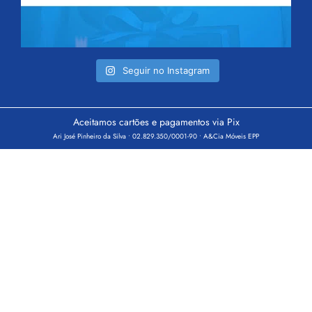
Seguir no Instagram
Aceitamos cartões e pagamentos via Pix
Ari José Pinheiro da Silva • 02.829.350/0001-90 • A&Cia Móveis EPP