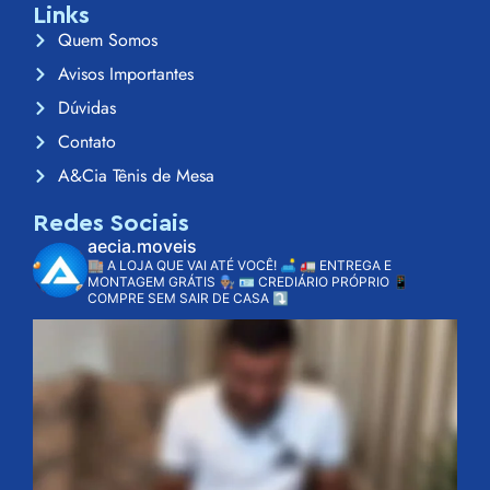
Links
Quem Somos
Avisos Importantes
Dúvidas
Contato
A&Cia Tênis de Mesa
Redes Sociais
aecia.moveis
🏬 A LOJA QUE VAI ATÉ VOCÊ! 🛋️
🚛 ENTREGA E
MONTAGEM GRÁTIS 👨🏽‍🔧
🪪 CREDIÁRIO PRÓPRIO
📱
COMPRE SEM SAIR DE CASA ⤵️