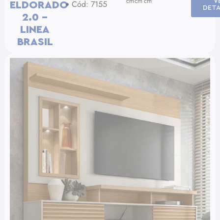
cm
cm
cm
V
Cód: 7155
ELDORADO
DETA
2.0 –
LINEA
BRASIL