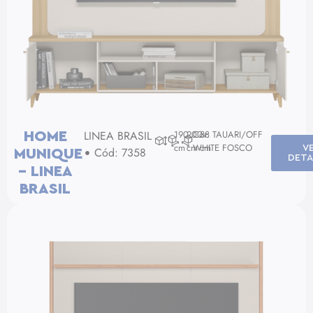
LINEA BRASIL
190
200
Cor: TAUARI/OFF
38
HOME
cm
cm
WHITE FOSCO
cm
V
Cód: 7358
MUNIQUE
DETA
– LINEA
BRASIL