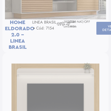
LINEA BRASIL
181
200
Cor: NAT/OFF
38
HOME
cm
cm
WH
cm
V
Cód: 7154
ELDORADO
DETA
2.0 –
LINEA
BRASIL