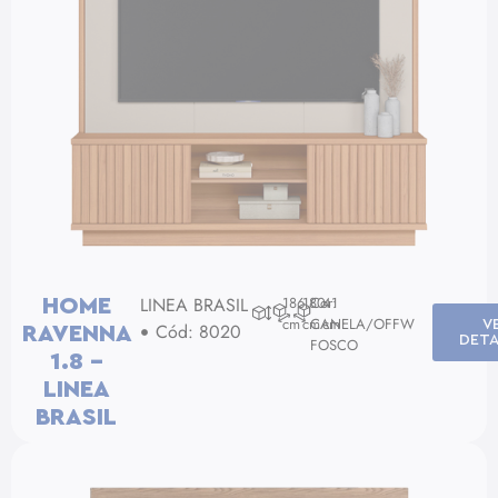
LINEA BRASIL
186
180
Cor:
41
HOME
cm
cm
CANELA/OFFW
cm
V
Cód: 8020
RAVENNA
DETA
FOSCO
1.8 –
LINEA
BRASIL