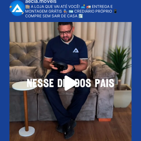
aecia.moveis
🏬 A LOJA QUE VAI ATÉ VOCÊ! 🛋️
🚛 ENTREGA E
MONTAGEM GRÁTIS 👨🏽‍🔧
🪪 CREDIÁRIO PRÓPRIO
📱
COMPRE SEM SAIR DE CASA ⤵️