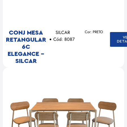
SILCAR
Cor: PRETO
CONJ MESA
V
Cód: 8087
RETANGULAR
DETA
6C
ELEGANCE –
SILCAR