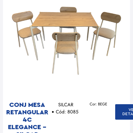
SILCAR
Cor: BEGE
CONJ MESA
V
Cód: 8085
RETANGULAR
DETA
4C
ELEGANCE –