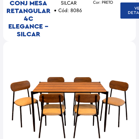
SILCAR
Cor: PRETO
CONJ MESA
V
Cód: 8086
RETANGULAR
DETA
4C
ELEGANCE –
SILCAR