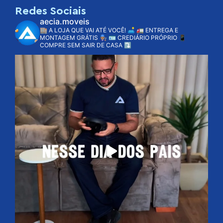
Redes Sociais
aecia.moveis
🏬 A LOJA QUE VAI ATÉ VOCÊ! 🛋️
🚛 ENTREGA E
MONTAGEM GRÁTIS 👨🏽‍🔧
🪪 CREDIÁRIO PRÓPRIO
📱
COMPRE SEM SAIR DE CASA ⤵️