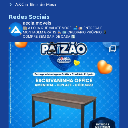
A&Cia Tênis de Mesa
Redes Sociais
aecia.moveis
🏬 A LOJA QUE VAI ATÉ VOCÊ! 🛋️
🚛 ENTREGA E
MONTAGEM GRÁTIS 👨🏽‍🔧
🪪 CREDIÁRIO PRÓPRIO
📱
COMPRE SEM SAIR DE CASA ⤵️