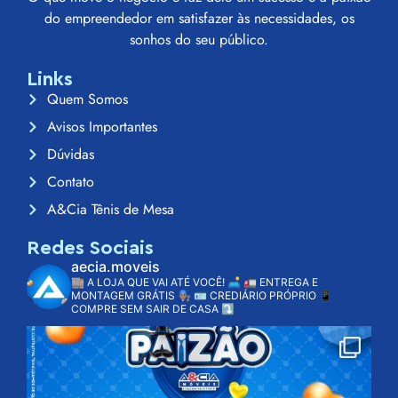
do empreendedor em satisfazer às necessidades, os
sonhos do seu público.
Links
Quem Somos
Avisos Importantes
Dúvidas
Contato
A&Cia Tênis de Mesa
Redes Sociais
aecia.moveis
🏬 A LOJA QUE VAI ATÉ VOCÊ! 🛋️
🚛 ENTREGA E
MONTAGEM GRÁTIS 👨🏽‍🔧
🪪 CREDIÁRIO PRÓPRIO
📱
COMPRE SEM SAIR DE CASA ⤵️