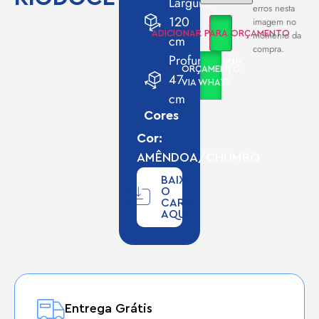
Largura:
erros nesta
120
imagem no
momento da
ADICIONAR PARA ORÇAMENTO
cm
compra.
Profundidade:
ORÇAMENTO
47
VIA WHATS
cm
Cores
Cor:
AMÊNDOA/CHUMBO
BAIXE
O
CARD
AQUI
Entrega Grátis