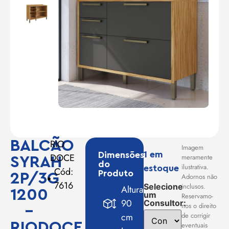
BALCÃO
RIO
Imagem
1 em
Dimensões
DOCE
meramente
SYRAH
do
ilustrativa.
estoque
Cód:
Produto
2P/3G
Adornos não
7616
inclusos.
Selecione
Altura:
1200
um
Reservamo-
90
Consultor:
nos o direito
–
cm
de corrigir
RIODOCE
eventuais