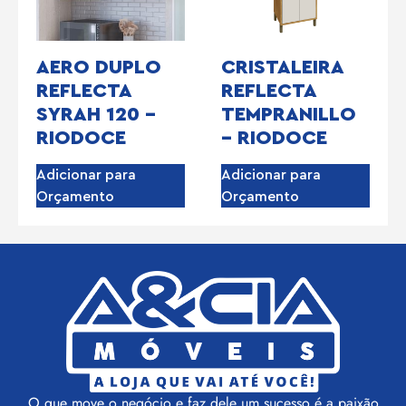
AERO DUPLO
CRISTALEIRA
REFLECTA
REFLECTA
SYRAH 120 –
TEMPRANILLO
RIODOCE
– RIODOCE
Adicionar para
Adicionar para
Orçamento
Orçamento
O que move o negócio e faz dele um sucesso é a paixão