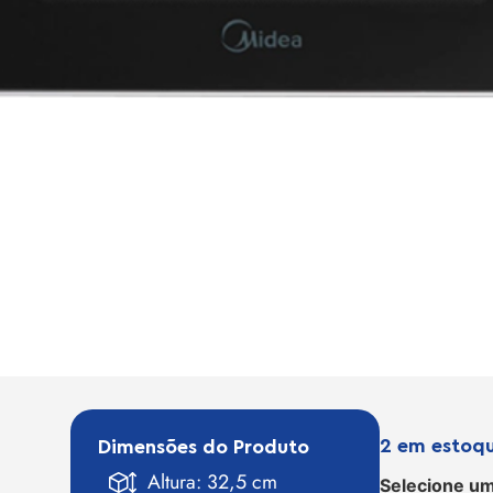
2 em estoq
Dimensões do Produto
Altura: 32,5 cm
Selecione um