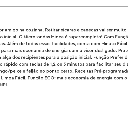
 amigo na cozinha. Retirar xícaras e canecas vai ser muito m
ão inicial. O Micro-ondas Midea é supercompleto! Com Função
s. Além de todas essas facilidades, conta com Minuto Fácil 
para mais economia de energia com o visor desligado. Prato I
 alça dos recipientes para a posição inicial. Função Prefer
so rápido com teclas de 1,2 ou 3 minutos para facilitar seu d
ngo/peixe e feijão no ponto certo. Receitas Pré-programadas
 Limpa Fácil. Função ECO: mais economia de energia com o v
NPJ.