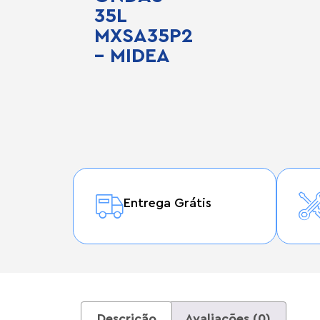
35L
MXSA35P2
– MIDEA
Entrega Grátis
Descrição
Avaliações (0)