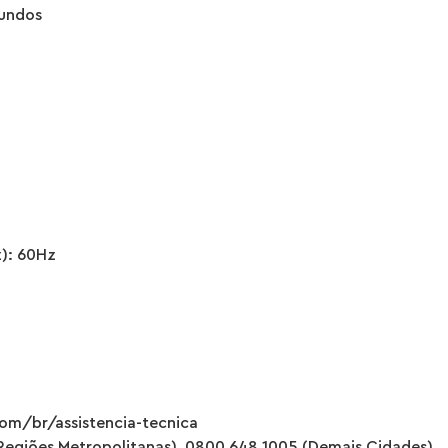
gundos
): 60Hz
m/br/assistencia-tecnica
 Regiões Metropolitanas), 0800 648 1005 (Demais Cidades)