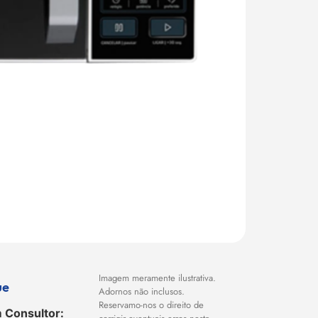
Imagem meramente ilustrativa.
ue
Adornos não inclusos.
Reservamo-nos o direito de
 Consultor: