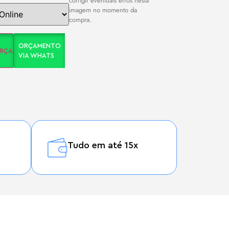
corrigir eventuais erros nesta
imagem no momento da
compra.
ORÇAMENTO
ORÇAMENTO
VIA WHATS
Tudo em até 15x