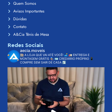
Quem Somos
Avisos Importantes
Dúvidas
Contato
A&Cia Tênis de Mesa
Redes Sociais
aecia.moveis
🏬 A LOJA QUE VAI ATÉ VOCÊ! 🛋️
🚛 ENTREGA E
MONTAGEM GRÁTIS 👨🏽‍🔧
🪪 CREDIÁRIO PRÓPRIO
📱
COMPRE SEM SAIR DE CASA ⤵️