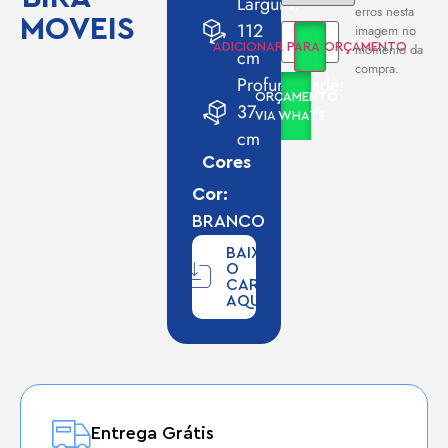
Largura:
erros nesta
MOVEIS
112
imagem no
momento da
ADICIONAR PARA ORÇAMENTO
cm
compra.
Profundidade:
ORÇAMENTO
37
VIA WHATS
cm
Cores
Cor:
BRANCO
BAIXE
O
CARD
AQUI
Entrega Grátis