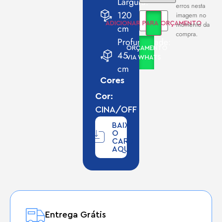
Largura:
erros nesta
120
imagem no
momento da
ADICIONAR PARA ORÇAMENTO
cm
compra.
Profundidade:
ORÇAMENTO
45
VIA WHATS
cm
Cores
Cor:
CINA/OFF
BAIXE
O
CARD
AQUI
Entrega Grátis