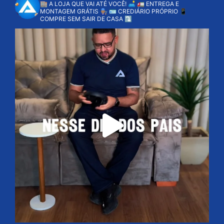
🏬 A LOJA QUE VAI ATÉ VOCÊ! 🛋️
🚛 ENTREGA E
MONTAGEM GRÁTIS 👨🏽‍🔧
🪪 CREDIÁRIO PRÓPRIO
📱
COMPRE SEM SAIR DE CASA ⤵️