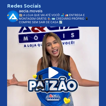
Redes Sociais
aecia.moveis
🏬 A LOJA QUE VAI ATÉ VOCÊ! 🛋️
🚛 ENTREGA E
MONTAGEM GRÁTIS 👨🏽‍🔧
🪪 CREDIÁRIO PRÓPRIO
📱
COMPRE SEM SAIR DE CASA ⤵️