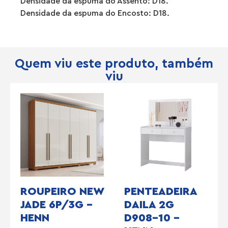
Densidade da espuma do Assento: D18.
Densidade da espuma do Encosto: D18.
Quem viu este produto, também
viu
ROUPEIRO NEW
PENTEADEIRA
JADE 6P/3G –
DAILA 2G
HENN
D908-10 –