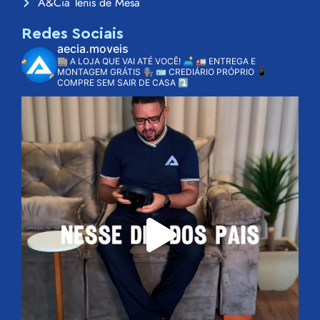
A&Cia Tênis de Mesa
Redes Sociais
aecia.moveis
🏬 A LOJA QUE VAI ATÉ VOCÊ! 🛋️
🚛 ENTREGA E
MONTAGEM GRÁTIS 👨🏽‍🔧
🪪 CREDIÁRIO PRÓPRIO
📱
COMPRE SEM SAIR DE CASA ⤵️