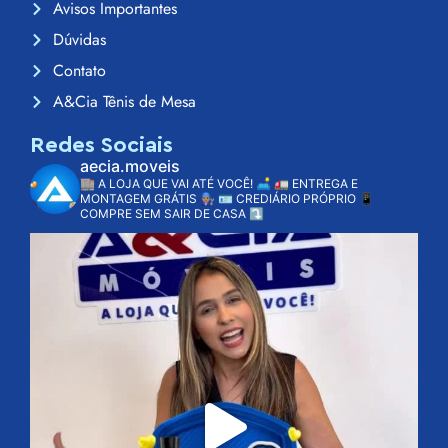
Avisos Importantes
Dúvidas
Contato
A&Cia Tênis de Mesa
Redes Sociais
aecia.moveis
🏬 A LOJA QUE VAI ATÉ VOCÊ! 🛋️
🚛 ENTREGA E
MONTAGEM GRÁTIS 👨🏽‍🔧
🪪 CREDIÁRIO PRÓPRIO
📱
COMPRE SEM SAIR DE CASA ⤵️