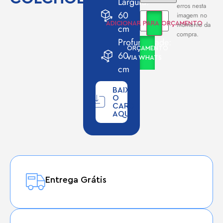
Largura:
erros nesta
60
imagem no
momento da
ADICIONAR PARA ORÇAMENTO
cm
compra.
Profundidade:
ORÇAMENTO
60
VIA WHATS
cm
BAIXE
O
CARD
AQUI
Entrega Grátis