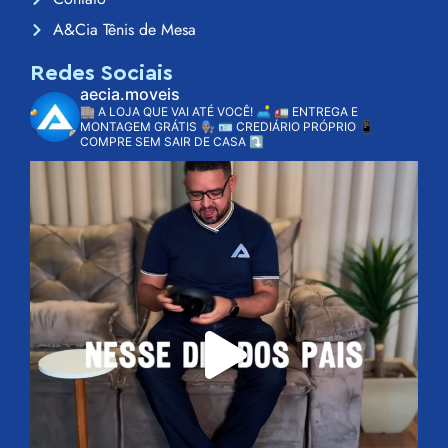
A&Cia Tênis de Mesa
Redes Sociais
aecia.moveis
🏬 A LOJA QUE VAI ATÉ VOCÊ! 🛋️
🚛 ENTREGA E
MONTAGEM GRÁTIS 👨🏽‍🔧
🪪 CREDIÁRIO PRÓPRIO
📱
COMPRE SEM SAIR DE CASA ⤵️