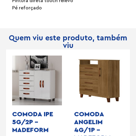
Pintura direta touch relevo
Pé reforçado
Quem viu este produto, também
viu
COMODA IPE
COMODA
5G/2P –
ANGELIM
MADEFORM
4G/1P –