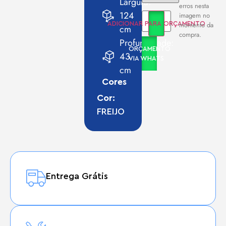
Largura:
erros nesta
124
imagem no
momento da
ADICIONAR PARA ORÇAMENTO
cm
compra.
Profundidade:
ORÇAMENTO
43
VIA WHATS
cm
Cores
Cor:
FREIJO
Entrega Grátis