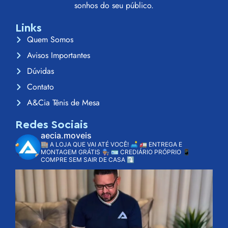
sonhos do seu público.
Links
Quem Somos
Avisos Importantes
Dúvidas
Contato
A&Cia Tênis de Mesa
Redes Sociais
aecia.moveis
🏬 A LOJA QUE VAI ATÉ VOCÊ! 🛋️
🚛 ENTREGA E
MONTAGEM GRÁTIS 👨🏽‍🔧
🪪 CREDIÁRIO PRÓPRIO
📱
COMPRE SEM SAIR DE CASA ⤵️