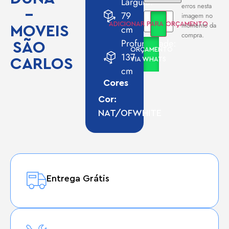
Largura:
erros nesta
–
79
imagem no
momento da
ADICIONAR PARA ORÇAMENTO
MOVEIS
cm
compra.
Profundidade:
SÃO
ORÇAMENTO
137
CARLOS
VIA WHATS
cm
Cores
Cor:
NAT/OFWHITE
Entrega Grátis