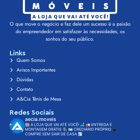
O que move o negócio e faz dele um sucesso é a paixão
do empreendedor em satisfazer às necessidades, os
sonhos do seu público.
Links
Quem Somos
Avisos Importantes
Dúvidas
Contato
A&Cia Tênis de Mesa
Redes Sociais
aecia.moveis
🏬 A LOJA QUE VAI ATÉ VOCÊ! 🛋️
🚛 ENTREGA E
MONTAGEM GRÁTIS 👨🏽‍🔧
🪪 CREDIÁRIO PRÓPRIO
📱
COMPRE SEM SAIR DE CASA ⤵️