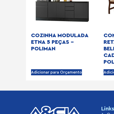
COZINHA MODULADA
CON
ETNA 5 PEÇAS –
RE
POLIMAN
BEL
CAD
PO
Adicionar para Orçamento
Adic
Link