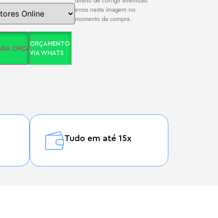
direito de corrigir eventuais
erros nesta imagem no
momento da compra.
ORÇAMENTO
PARA ORÇAMENTO
VIA WHATS
Tudo em até 15x