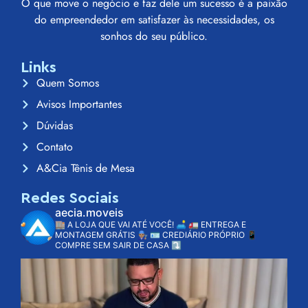
O que move o negócio e faz dele um sucesso é a paixão
do empreendedor em satisfazer às necessidades, os
sonhos do seu público.
Links
Quem Somos
Avisos Importantes
Dúvidas
Contato
A&Cia Tênis de Mesa
Redes Sociais
aecia.moveis
🏬 A LOJA QUE VAI ATÉ VOCÊ! 🛋️
🚛 ENTREGA E
MONTAGEM GRÁTIS 👨🏽‍🔧
🪪 CREDIÁRIO PRÓPRIO
📱
COMPRE SEM SAIR DE CASA ⤵️