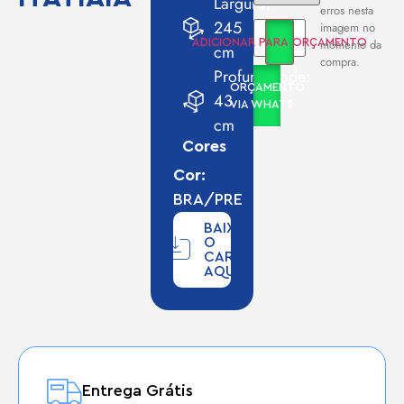
Largura:
erros nesta
245
imagem no
momento da
ADICIONAR PARA ORÇAMENTO
cm
compra.
Profundidade:
ORÇAMENTO
43
VIA WHATS
cm
Cores
Cor:
BRA/PRE
BAIXE
O
CARD
AQUI
Entrega Grátis