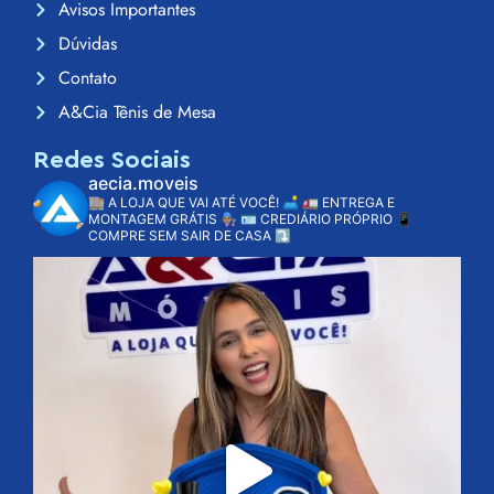
Avisos Importantes
Dúvidas
Contato
A&Cia Tênis de Mesa
Redes Sociais
aecia.moveis
🏬 A LOJA QUE VAI ATÉ VOCÊ! 🛋️
🚛 ENTREGA E
MONTAGEM GRÁTIS 👨🏽‍🔧
🪪 CREDIÁRIO PRÓPRIO
📱
COMPRE SEM SAIR DE CASA ⤵️