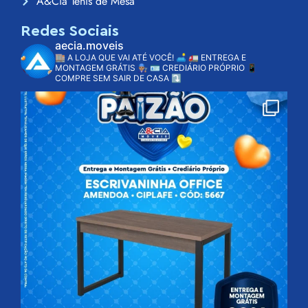
A&Cia Tênis de Mesa
Redes Sociais
aecia.moveis
🏬 A LOJA QUE VAI ATÉ VOCÊ! 🛋️
🚛 ENTREGA E
MONTAGEM GRÁTIS 👨🏽‍🔧
🪪 CREDIÁRIO PRÓPRIO
📱
COMPRE SEM SAIR DE CASA ⤵️