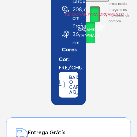
Largura:
erros nesta
208,6
imagem no
momento da
ADICIONAR PARA ORÇAMENTO
cm
compra.
Profundidade:
ORÇAMENTO
36
VIA WHATS
cm
Cores
Cor:
FRE/CHU
BAIXE
O
CARD
AQUI
Entrega Grátis