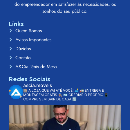
do empreendedor em satisfazer às necessidades, os
sonhos do seu público.
Links
Quem Somos
Avisos Importantes
Dúvidas
Contato
A&Cia Tênis de Mesa
Redes Sociais
aecia.moveis
🏬 A LOJA QUE VAI ATÉ VOCÊ! 🛋️
🚛 ENTREGA E
MONTAGEM GRÁTIS 👨🏽‍🔧
🪪 CREDIÁRIO PRÓPRIO
📱
COMPRE SEM SAIR DE CASA ⤵️