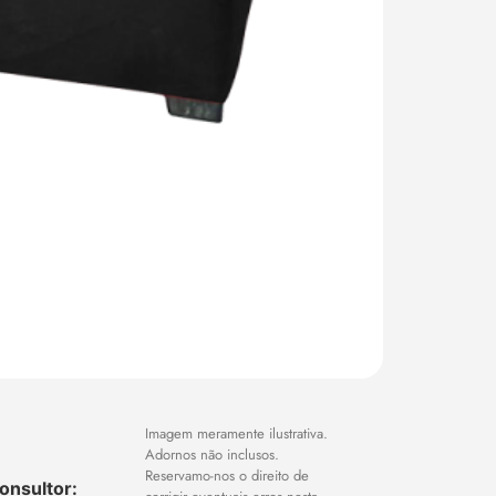
Imagem meramente ilustrativa.
Adornos não inclusos.
Reservamo-nos o direito de
onsultor: