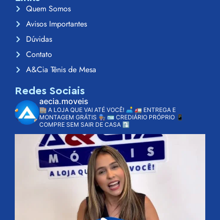
Quem Somos
Avisos Importantes
Dúvidas
Contato
A&Cia Tênis de Mesa
Redes Sociais
aecia.moveis
🏬 A LOJA QUE VAI ATÉ VOCÊ! 🛋️
🚛 ENTREGA E
MONTAGEM GRÁTIS 👨🏽‍🔧
🪪 CREDIÁRIO PRÓPRIO
📱
COMPRE SEM SAIR DE CASA ⤵️