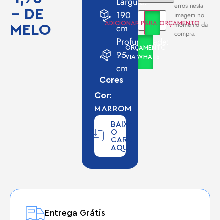
Largura:
erros nesta
– DE
190
imagem no
momento da
ADICIONAR PARA ORÇAMENTO
MELO
cm
compra.
Profundidade:
ORÇAMENTO
95
VIA WHATS
cm
Cores
Cor:
MARROM
BAIXE
O
CARD
AQUI
Entrega Grátis