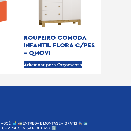
ROUPEIRO COMODA
INFANTIL FLORA C/PES
– QMOVI
Adicionar para Orçamento
 VOCÊ! 🛋️
🚛 ENTREGA E MONTAGEM GRÁTIS 👨🏽‍🔧
🪪
 COMPRE SEM SAIR DE CASA ⤵️