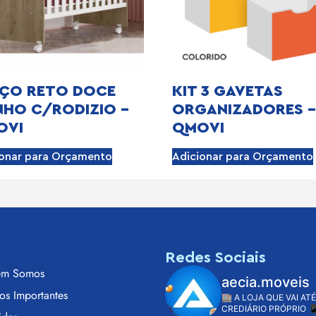
ÇO RETO DOCE
KIT 3 GAVETAS
HO C/RODIZIO –
ORGANIZADORES –
OVI
QMOVI
ionar para Orçamento
Adicionar para Orçamento
s
Redes Sociais
m Somos
aecia.moveis
os Importantes
🏬 A LOJA QUE VAI ATÉ
CREDIÁRIO PRÓPRIO
