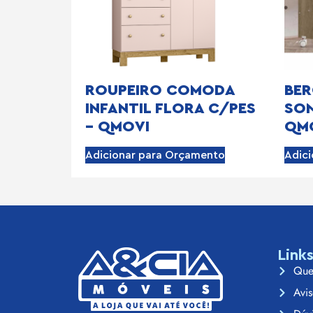
ROUPEIRO COMODA
BER
INFANTIL FLORA C/PES
SON
– QMOVI
QM
Adicionar para Orçamento
Adic
Link
Que
Avis