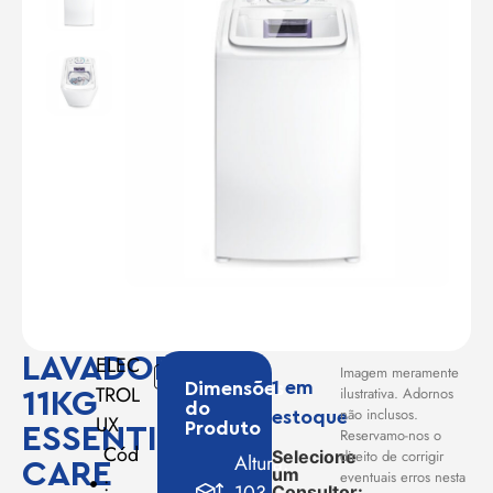
LAVADORA
ELEC
Imagem meramente
1 em
Dimensões
TROL
ilustrativa. Adornos
11KG
do
não inclusos.
estoque
UX
Produto
ESSENTIAL
Reservamo-nos o
Cód
direito de corrigir
Selecione
Altura:
CARE
um
eventuais erros nesta
:
103
Consultor: