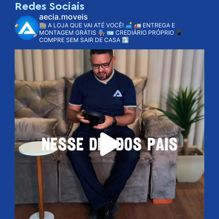
Redes Sociais
aecia.moveis
🏬 A LOJA QUE VAI ATÉ VOCÊ! 🛋️
🚛 ENTREGA E
MONTAGEM GRÁTIS 👨🏽‍🔧
🪪 CREDIÁRIO PRÓPRIO
📱
COMPRE SEM SAIR DE CASA ⤵️