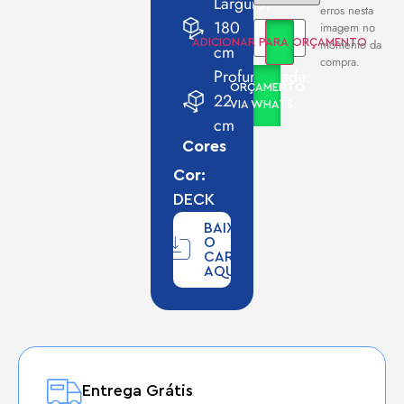
Largura:
erros nesta
180
imagem no
momento da
ADICIONAR PARA ORÇAMENTO
cm
compra.
Profundidade:
ORÇAMENTO
22
VIA WHATS
cm
Cores
Cor:
DECK
BAIXE
O
CARD
AQUI
Entrega Grátis