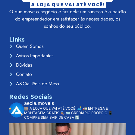
O que move o negócio e faz dele um sucesso é a paixão
do empreendedor em satisfazer às necessidades, os
sonhos do seu público.
Links
Quem Somos
Avisos Importantes
Dúvidas
Contato
A&Cia Tênis de Mesa
Redes Sociais
aecia.moveis
🏬 A LOJA QUE VAI ATÉ VOCÊ! 🛋️
🚛 ENTREGA E
MONTAGEM GRÁTIS 👨🏽‍🔧
🪪 CREDIÁRIO PRÓPRIO
📱
COMPRE SEM SAIR DE CASA ⤵️