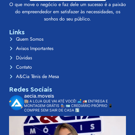
O que move o negócio e faz dele um sucesso é a paixão
do empreendedor em satisfazer às necessidades, os
sonhos do seu público.
Links
Quem Somos
Avisos Importantes
Dúvidas
Contato
A&Cia Tênis de Mesa
Redes Sociais
aecia.moveis
🏬 A LOJA QUE VAI ATÉ VOCÊ! 🛋️
🚛 ENTREGA E
MONTAGEM GRÁTIS 👨🏽‍🔧
🪪 CREDIÁRIO PRÓPRIO
📱
COMPRE SEM SAIR DE CASA ⤵️