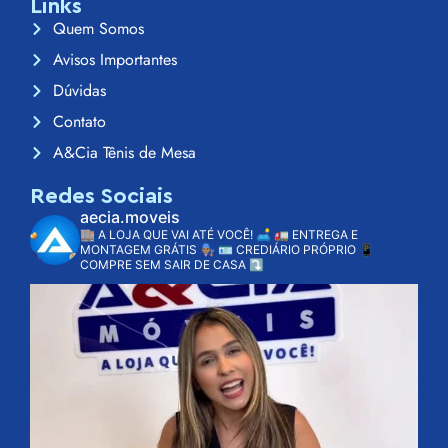
Links
Quem Somos
Avisos Importantes
Dúvidas
Contato
A&Cia Tênis de Mesa
Redes Sociais
aecia.moveis
🏬 A LOJA QUE VAI ATÉ VOCÊ! 🛋️
🚛 ENTREGA E
MONTAGEM GRÁTIS 👨🏽‍🔧
🪪 CREDIÁRIO PRÓPRIO
📱
COMPRE SEM SAIR DE CASA ⤵️