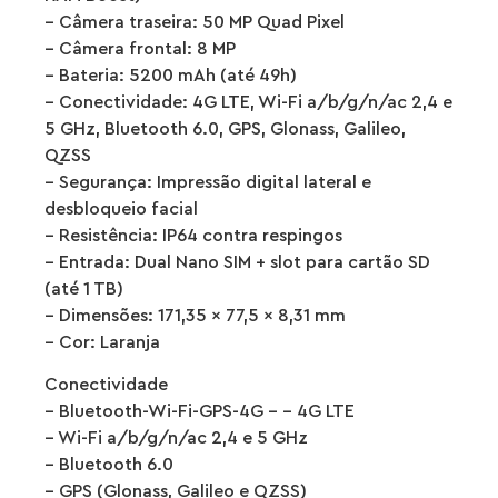
– Câmera traseira: 50 MP Quad Pixel
– Câmera frontal: 8 MP
– Bateria: 5200 mAh (até 49h)
– Conectividade: 4G LTE, Wi-Fi a/b/g/n/ac 2,4 e
5 GHz, Bluetooth 6.0, GPS, Glonass, Galileo,
QZSS
– Segurança: Impressão digital lateral e
desbloqueio facial
– Resistência: IP64 contra respingos
– Entrada: Dual Nano SIM + slot para cartão SD
(até 1 TB)
– Dimensões: 171,35 x 77,5 x 8,31 mm
– Cor: Laranja
Conectividade
– Bluetooth-Wi-Fi-GPS-4G – – 4G LTE
– Wi-Fi a/b/g/n/ac 2,4 e 5 GHz
– Bluetooth 6.0
– GPS (Glonass, Galileo e QZSS)