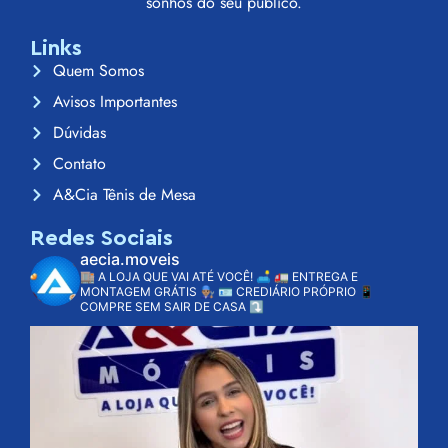
sonhos do seu público.
Links
Quem Somos
Avisos Importantes
Dúvidas
Contato
A&Cia Tênis de Mesa
Redes Sociais
aecia.moveis
🏬 A LOJA QUE VAI ATÉ VOCÊ! 🛋️
🚛 ENTREGA E
MONTAGEM GRÁTIS 👨🏽‍🔧
🪪 CREDIÁRIO PRÓPRIO
📱
COMPRE SEM SAIR DE CASA ⤵️