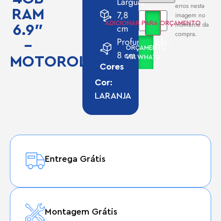
Largura:
erros nesta
RAM
7,8
imagem no
momento da
ADICIONAR PARA ORÇAMENTO
6.9″
cm
compra.
Profundidade:
–
ORÇAMENTO
8 cm
MOTOROLA
VIA WHATS
Cores
Cor:
LARANJA
Entrega Grátis
Montagem Grátis