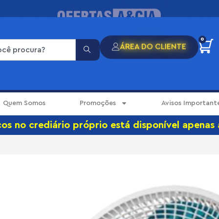
0
ÁREA DO CLIENTE
Quem Somos
Promoções
Avisos Important
s no crediário próprio está disponível apenas