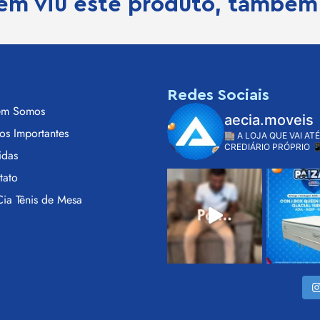
m viu este produto, também
s
Redes Sociais
m Somos
aecia.moveis
os Importantes
🏬 A LOJA QUE VAI ATÉ
CREDIÁRIO PRÓPRIO

idas
tato
ia Tênis de Mesa