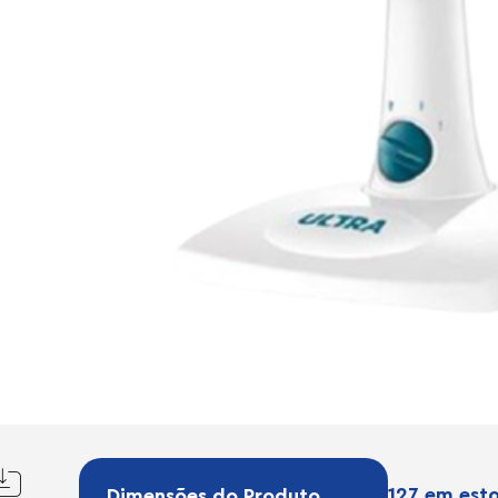
127 em est
Dimensões do Produto