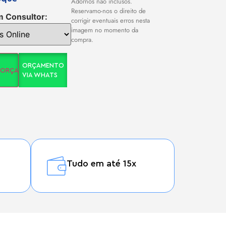
Adornos não inclusos.
Reservamo-nos o direito de
m Consultor:
corrigir eventuais erros nesta
imagem no momento da
compra.
ORÇAMENTO
A ORÇAMENTO
VIA WHATS
Tudo em até 15x