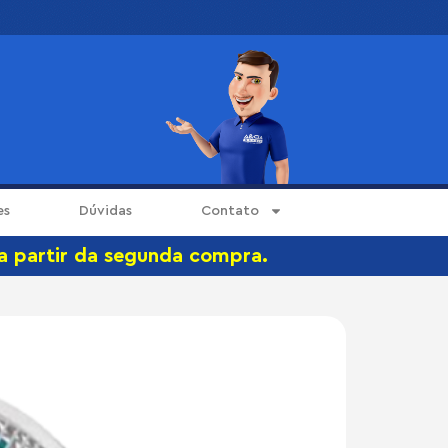
es
Dúvidas
Contato
 a partir da segunda compra.