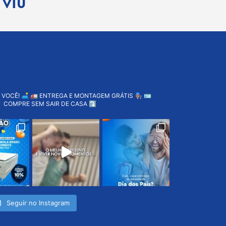
 viu
 VOCÊ! 🛋️
🚛 ENTREGA E MONTAGEM GRÁTIS 👨🏽‍🔧
🪪
 COMPRE SEM SAIR DE CASA ⤵️
Seguir no Instagram