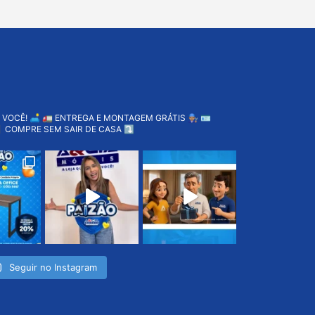
 VOCÊ! 🛋️
🚛 ENTREGA E MONTAGEM GRÁTIS 👨🏽‍🔧
🪪
 COMPRE SEM SAIR DE CASA ⤵️
Seguir no Instagram