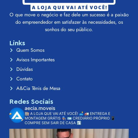
O que move o negócio e faz dele um sucesso é a paixão
do empreendedor em satisfazer às necessidades, os
sonhos do seu público.
Links
Quem Somos
Avisos Importantes
Dúvidas
Contato
A&Cia Tênis de Mesa
Redes Sociais
aecia.moveis
🏬 A LOJA QUE VAI ATÉ VOCÊ! 🛋️
🚛 ENTREGA E
MONTAGEM GRÁTIS 👨🏽‍🔧
🪪 CREDIÁRIO PRÓPRIO
📱
COMPRE SEM SAIR DE CASA ⤵️