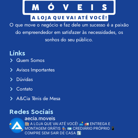
O que move o negócio e faz dele um sucesso é a paixão
do empreendedor em satisfazer às necessidades, os
sonhos do seu público.
Links
Quem Somos
Avisos Importantes
Dúvidas
Contato
A&Cia Tênis de Mesa
Redes Sociais
aecia.moveis
🏬 A LOJA QUE VAI ATÉ VOCÊ! 🛋️
🚛 ENTREGA E
MONTAGEM GRÁTIS 👨🏽‍🔧
🪪 CREDIÁRIO PRÓPRIO
📱
COMPRE SEM SAIR DE CASA ⤵️